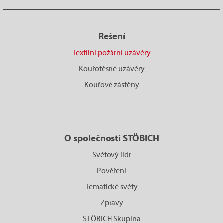
Rešení
Textilní požární uzávěry
Kouřotěsné uzávěry
Kouřové zástěny
O společnosti STÖBICH
Světový lídr
Pověření
Tematické světy
Zpravy
STÖBICH Skupina