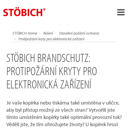
STÖBICH Brandschutz: Protipožární kryty pro elektronická zařízení
›
CS
STÖBICH Home
Rešení
Stavební požární ochrana
›
Protipožární kryty pro elektronická zařízení
O nás
›
Rešení
STÖBICH BRANDSCHUTZ:
Pověření
PROTIPOŽÁRNÍ KRYTY PRO
›
Tematické světy
ELEKTRONICKÁ ZAŘÍZENÍ
Zprávy
Kontakt
Je vaše kopírka nebo tiskárna také umístěna v uličce,
aby byl přístup možný ze všech stran? Vytvořili jste
tímto umístěním kopírky také optimální provozní tok?
Věděli jste, že tím ohrožujete životy? U kopírek hrozí