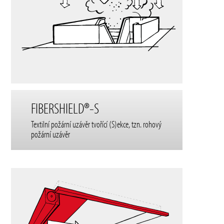
FIBERSHIELD®-S
Textilní požární uzávěr tvořící (S)ekce, tzn. rohový
požární uzávěr