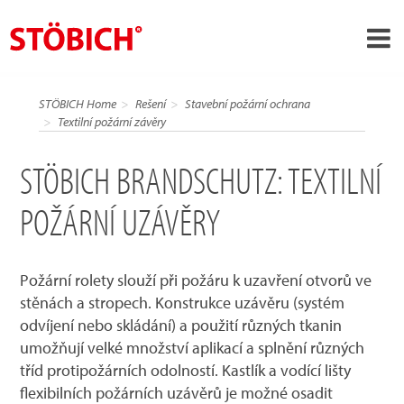
STÖBICH Brandschutz: Textilní požární závěry
›
CS
STÖBICH Home
Rešení
Stavební požární ochrana
›
Textilní požární závěry
O nás
›
Rešení
STÖBICH BRANDSCHUTZ: TEXTILNÍ
Pověření
POŽÁRNÍ UZÁVĚRY
›
Tematické světy
Zprávy
Požární rolety slouží při požáru k uzavření otvorů ve
stěnách a stropech. Konstrukce uzávěru (systém
Kontakt
odvíjení nebo skládání) a použití různých tkanin
umožňují velké množství aplikací a splnění různých
tříd protipožárních odolností. Kastlík a vodící lišty
flexibilních požárních uzávěrů je možné osadit