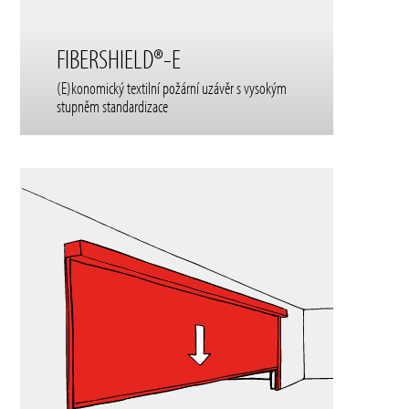
FIBERSHIELD®-E
(E)konomický textilní požární uzávěr s vysokým
stupněm standardizace