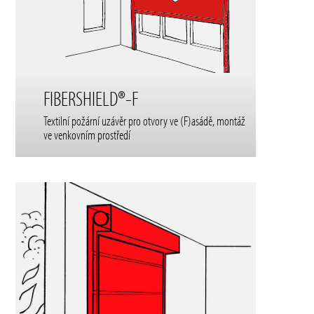
FIBERSHIELD®-F
Textilní požární uzávěr pro otvory ve (F)asádě, montáž
ve venkovním prostředí