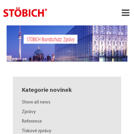
›
CS
STÖBICH Brandschutz: Zprávy
›
O nás
›
Rešení
Pověření
›
Tematické světy
Kategorie novinek
Zprávy
Show all news
Kontakt
Zprávy
Reference
Tiskové zprávy