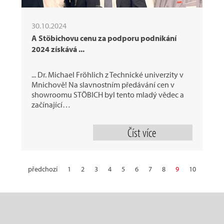
30.10.2024
A Stöbichovu cenu za podporu podnikání
2024 získává ...
... Dr. Michael Fröhlich z Technické univerzity v
Mnichově! Na slavnostním předávání cen v
showroomu STÖBICH byl tento mladý vědec a
začínající…
Číst více
předchozí
1
2
3
4
5
6
7
8
9
10
11
12
13
14
15
16
17
18
19
20
21
22
23
24
25
26
27
28
29
30
další