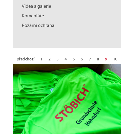
Videa a galerie
Komentáře
Požární ochrana
předchozí
1
2
3
4
5
6
7
8
9
10
11
12
13
14
15
16
17
18
19
20
21
22
23
24
25
26
27
28
29
30
další