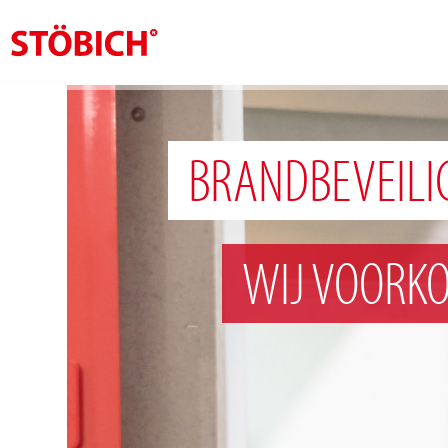
NL
Over ons
BRANDBEVEILI
Oplossingen
Referenties
WIJ VOORK
Over Stöbich
Actueel
Contact