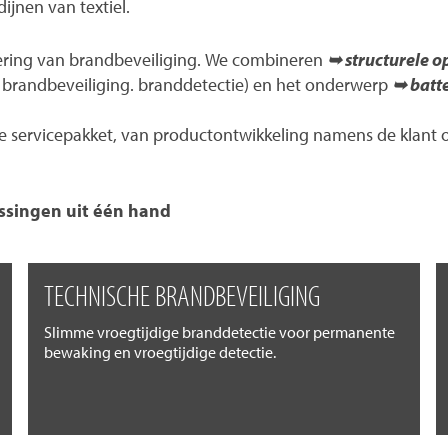
ijnen van textiel.
ering van brandbeveiliging. We combineren
➥ structurele o
en brandbeveiliging. branddetectie) en het onderwerp
➥ batte
servicepakket, van productontwikkeling namens de klant of 
ssingen uit één hand
TECHNISCHE BRANDBEVEILIGING
Slimme vroegtijdige branddetectie voor permanente
bewaking en vroegtijdige detectie.