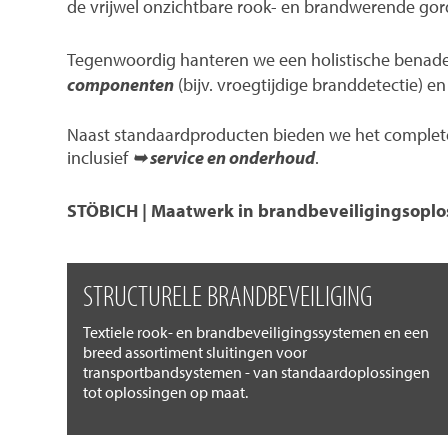
de vrijwel onzichtbare rook- en brandwerende gord
Tegenwoordig hanteren we een holistische benad
componenten
(bijv. vroegtijdige branddetectie) 
Naast standaardproducten bieden we het complete 
inclusief
➥ service en onderhoud
.
STÖBICH | Maatwerk in brandbeveiligingsoplo
STRUCTURELE BRANDBEVEILIGING
Textiele rook- en brandbeveiligingssystemen en een
breed assortiment sluitingen voor
transportbandsystemen - van standaardoplossingen
tot oplossingen op maat.