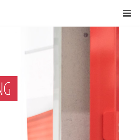
›
›
›
NG
›