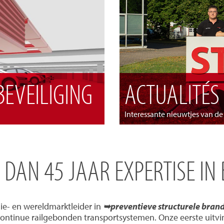
EVEILIGING
ACTUALITÉS
Interessante nieuwtjes van d
R DAN 45 JAAR EXPERTISE IN
ie- en wereldmarktleider in
➥preventieve structurele bran
continue railgebonden transportsystemen. Onze eerste uitvi