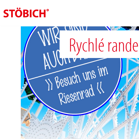
CS
Rychlé rande
O nás
Rešení
Pověření
Tematické světy
Zprávy
Kontakt