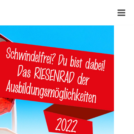
›
›
›
›