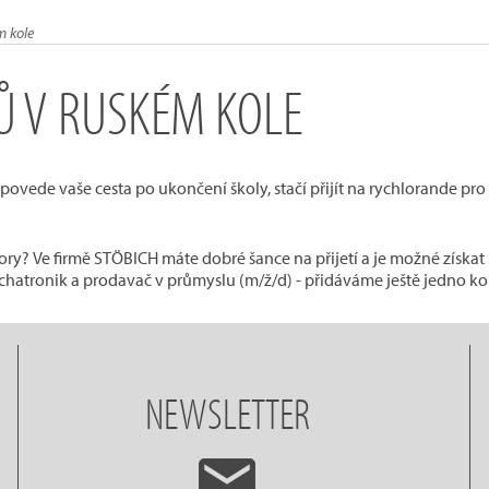
m kole
Ů V RUSKÉM KOLE
povede vaše cesta po ukončení školy, stačí přijít na rychlorande pro
ry? Ve firmě STÖBICH máte dobré šance na přijetí a je možné získat 
hatronik a prodavač v průmyslu (m/ž/d) - přidáváme ještě jedno kol
NEWSLETTER