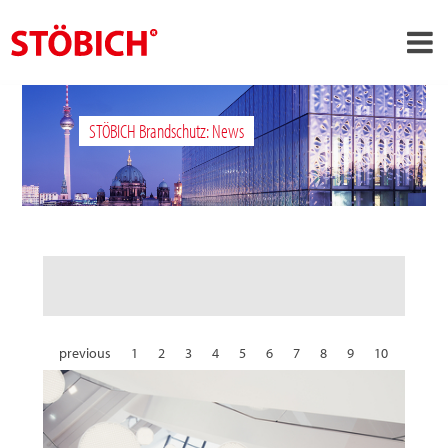
›
EN
STÖBICH Brandschutz: News
›
About us
›
Solutions
References
›
Theme worlds
News
Contact
previous
1
2
3
4
5
6
7
8
9
10
11
12
13
14
15
16
17
18
19
20
21
22
23
24
25
26
27
28
29
30