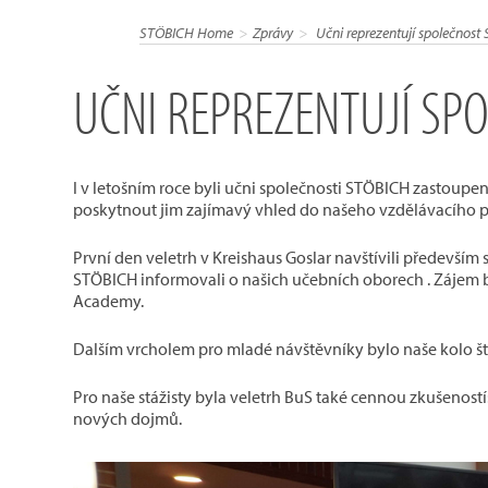
STÖBICH Home
Zprávy
Učni reprezentují společnost
UČNI REPREZENTUJÍ SP
I v letošním roce byli učni společnosti STÖBICH zastoupeni
poskytnout jim zajímavý vhled do našeho vzdělávacího 
První den veletrh v Kreishaus Goslar navštívili především 
STÖBICH informovali o našich učebních oborech . Zájem by
Academy.
Dalším vrcholem pro mladé návštěvníky bylo naše kolo štěs
Pro naše stážisty byla veletrh BuS také cennou zkušeností
nových dojmů.