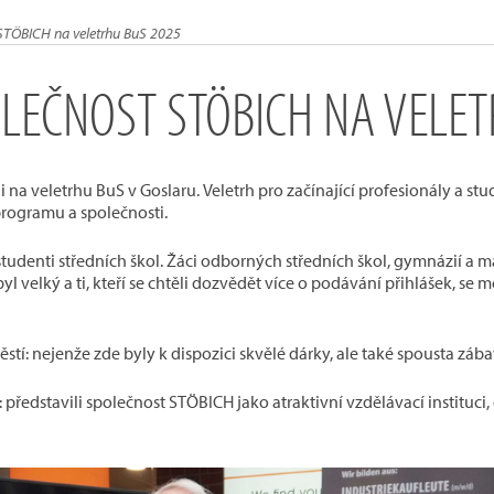
 STÖBICH na veletrhu BuS 2025
OLEČNOST STÖBICH NA VELE
 na veletrhu BuS v Goslaru. Veletrh pro začínající profesionály a stu
programu a společnosti.
studenti středních škol. Žáci odborných středních škol, gymnázií a m
l velký a ti, kteří se chtěli dozvědět více o podávání přihlášek, se
tí: nejenže zde byly k dispozici skvělé dárky, ale také spousta záb
: představili společnost STÖBICH jako atraktivní vzdělávací instituc