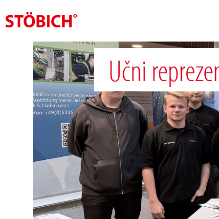
CS
Učni repreze
O nás
Rešení
Pověření
Tematické světy
Zprávy
Kontakt