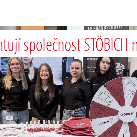
ntují společnost STÖBICH 