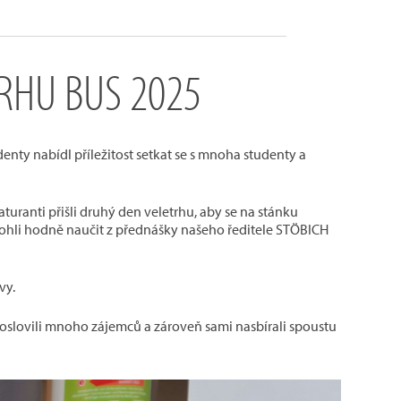
TRHU BUS 2025
denty nabídl příležitost setkat se s mnoha studenty a
aturanti přišli druhý den veletrhu, aby se na stánku
 mohli hodně naučit z přednášky našeho ředitele STÖBICH
avy.
i, oslovili mnoho zájemců a zároveň sami nasbírali spoustu