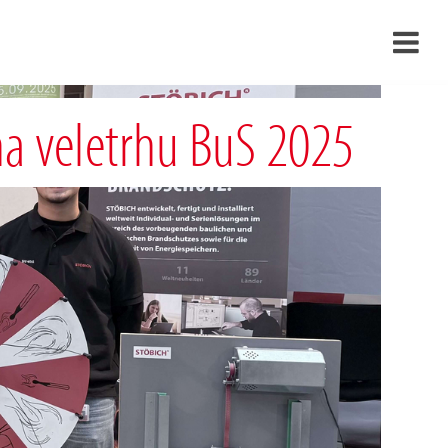
›
na veletrhu BuS 2025
›
›
›