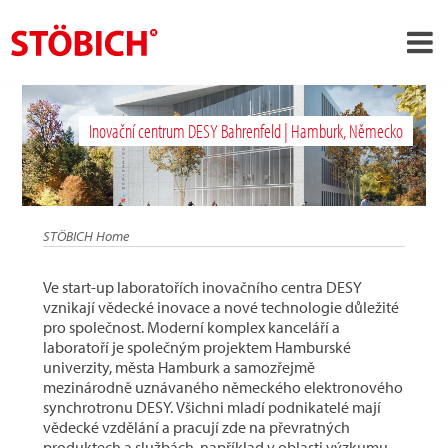
›
CS
Inovační centrum DESY Bahrenfeld | Hamburk, Německo
›
O nás
›
Rešení
Pověření
STÖBICH Home
›
Tematické světy
Ve start-up laboratořích inovačního centra DESY
Zprávy
vznikají vědecké inovace a nové technologie důležité
pro společnost. Moderní komplex kanceláří a
Kontakt
laboratoří je společným projektem Hamburské
univerzity, města Hamburk a samozřejmě
mezinárodně uznávaného německého elektronového
synchrotronu DESY. Všichni mladí podnikatelé mají
vědecké vzdělání a pracují zde na převratných
produktech a službách, například v oblasti výzkumu