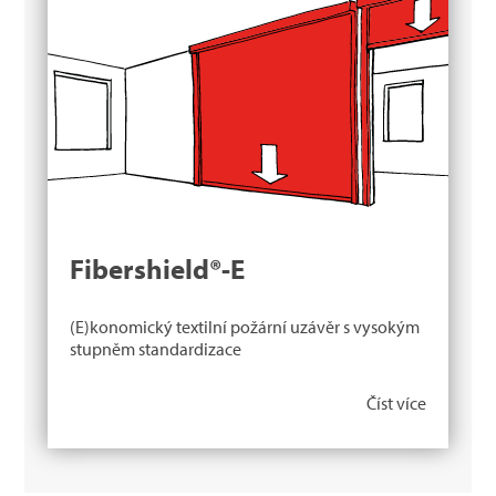
Fibershield®-E
(E)konomický textilní požární uzávěr s vysokým
stupněm standardizace
Číst více