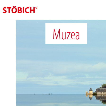
CS
Muzea
O nás
Rešení
Pověření
Tematické světy
Zprávy
Kontakt