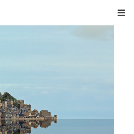
›
›
›
›