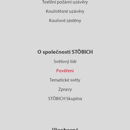
Textilní požární uzávěry
Kouřotěsné uzávěry
Kouřové zástěny
O společnosti STÖBICH
Světový lídr
Pověření
Tematické světy
Zpravy
STÖBICH Skupina
Všeobecné