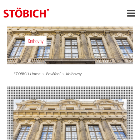
›
CS
Knihovny
›
O nás
›
Rešení
Pověření
STÖBICH Home
Pověření
Knihovny
›
Tematické světy
Zprávy
Kontakt