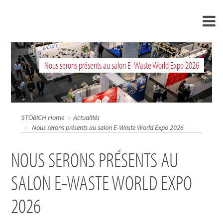
›
FR
Nous serons présents au salon E-Waste World Expo 2026
›
À propos de nous
›
Solutions
Références
STÖBICH Home
Actualités
›
Nous serons présents au salon E-Waste World Expo 2026
Mondes thématiques
Actualités
NOUS SERONS PRÉSENTS AU
Contact
SALON E-WASTE WORLD EXPO
2026