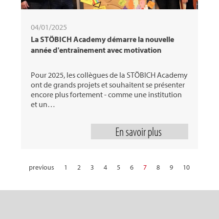
04/01/2025
La STÖBICH Academy démarre la nouvelle
année d'entraînement avec motivation
Pour 2025, les collègues de la STÖBICH Academy
ont de grands projets et souhaitent se présenter
encore plus fortement - comme une institution
et un…
En savoir plus
previous
1
2
3
4
5
6
7
8
9
10
11
12
13
14
15
16
17
18
19
20
21
22
23
24
25
26
27
28
29
30
next