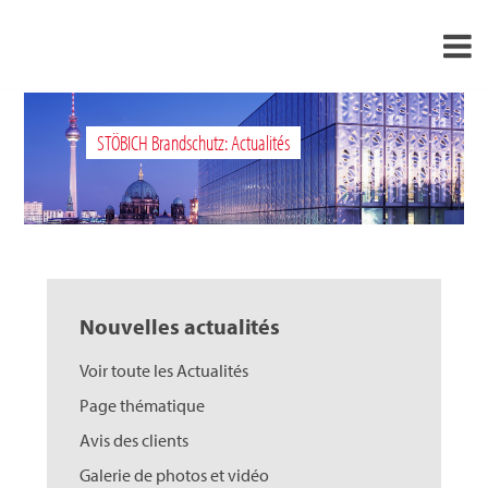
›
FR
STÖBICH Brandschutz: Actualités
›
À propos de nous
›
Solutions
Références
›
Mondes thématiques
Nouvelles actualités
Actualités
Voir toute les Actualités
Contact
Page thématique
Avis des clients
Galerie de photos et vidéo