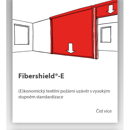
Fibershield®-E
(E)konomický textilní požární uzávěr s vysokým
stupněm standardizace
Číst více