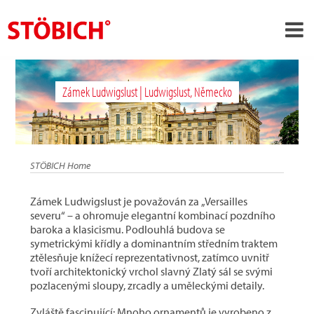
›
CS
Zámek Ludwigslust | Ludwigslust, Německo
›
O nás
›
Rešení
Pověření
STÖBICH Home
›
Tematické světy
Zámek Ludwigslust je považován za „Versailles
Zprávy
severu“ – a ohromuje elegantní kombinací pozdního
baroka a klasicismu. Podlouhlá budova se
Kontakt
symetrickými křídly a dominantním středním traktem
ztělesňuje knížecí reprezentativnost, zatímco uvnitř
tvoří architektonický vrchol slavný Zlatý sál se svými
pozlacenými sloupy, zrcadly a uměleckými detaily.
Zvláště fascinující: Mnoho ornamentů je vyrobeno z