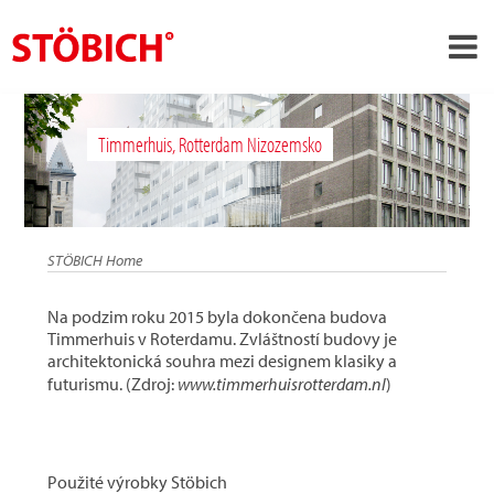
›
CS
Timmerhuis, Rotterdam Nizozemsko
›
O nás
›
Rešení
Pověření
STÖBICH Home
›
Tematické světy
Na podzim roku 2015 byla dokončena budova
Zprávy
Timmerhuis v Roterdamu. Zvláštností budovy je
architektonická souhra mezi designem klasiky a
Kontakt
futurismu. (Zdroj:
www.timmerhuisrotterdam.nl
)
Použité výrobky Stöbich