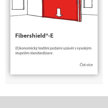
Fibershield®-E
(E)konomický textilní požární uzávěr s vysokým
stupněm standardizace
Číst více