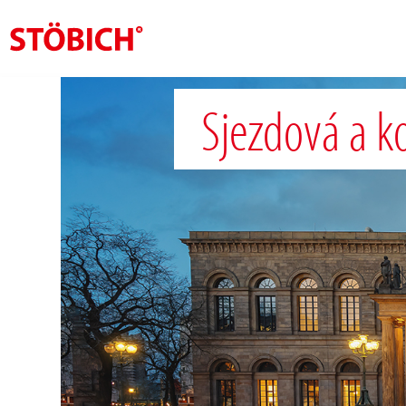
CS
Sjezdová a k
O nás
Rešení
Pověření
Tematické světy
Zprávy
Kontakt