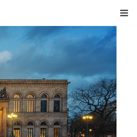
›
›
›
›