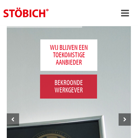
›
NL
›
Over ons
WIJ BLIJVEN EEN
TOEKOMSTIGE
›
Oplossingen
AANBIEDER
Referenties
›
Over Stöbich
BEKROONDE
WERKGEVER
Actueel
Contact