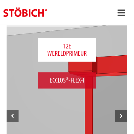
›
NL
›
Over ons
12E
WERELDPRIMEUR
›
Oplossingen
Referenties
›
Over Stöbich
ECCLOS®-FLEX-I
Actueel
Contact