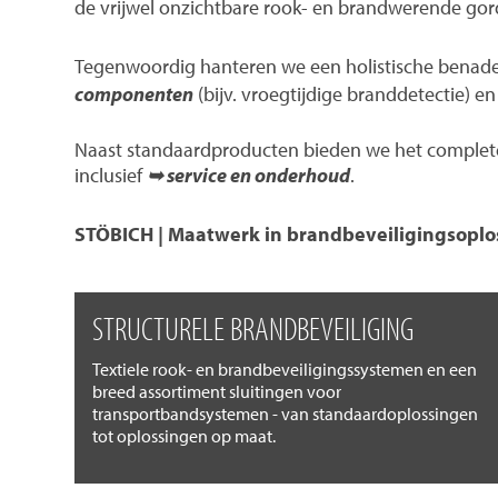
de vrijwel onzichtbare rook- en brandwerende gord
Tegenwoordig hanteren we een holistische benad
componenten
(bijv. vroegtijdige branddetectie) 
Naast standaardproducten bieden we het complete 
inclusief
➥ service en onderhoud
.
STÖBICH | Maatwerk in brandbeveiligingsoplo
STRUCTURELE BRANDBEVEILIGING
Textiele rook- en brandbeveiligingssystemen en een
breed assortiment sluitingen voor
transportbandsystemen - van standaardoplossingen
tot oplossingen op maat.