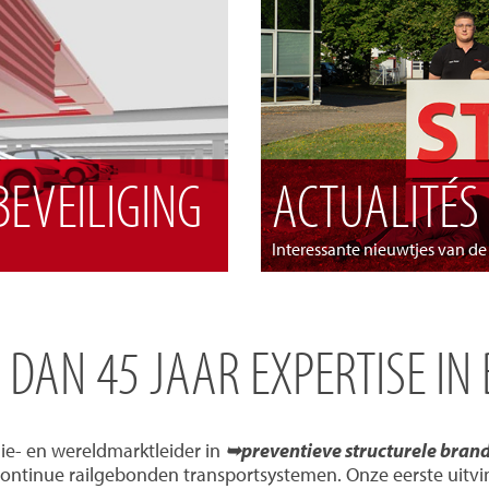
EVEILIGING
ACTUALITÉS
Interessante nieuwtjes van d
R DAN 45 JAAR EXPERTISE IN
ie- en wereldmarktleider in
➥preventieve structurele bran
continue railgebonden transportsystemen. Onze eerste uitvi