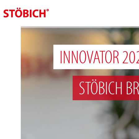
NL
Over ons
INNOVATOR 20
Oplossingen
Referenties
STÖBICH B
Over Stöbich
Actueel
Contact