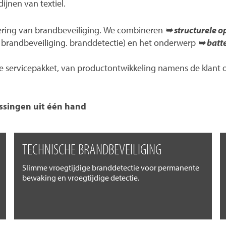
ijnen van textiel.
ering van brandbeveiliging. We combineren
➥ structurele o
en brandbeveiliging. branddetectie) en het onderwerp
➥ batte
servicepakket, van productontwikkeling namens de klant of 
ssingen uit één hand
TECHNISCHE BRANDBEVEILIGING
Slimme vroegtijdige branddetectie voor permanente
bewaking en vroegtijdige detectie.