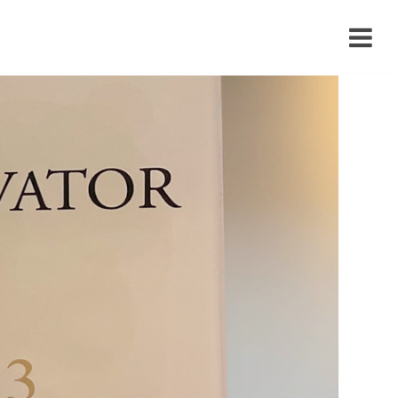
›
›
›
›