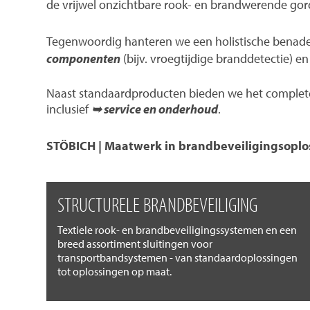
de vrijwel onzichtbare rook- en brandwerende gord
Tegenwoordig hanteren we een holistische benad
componenten
(bijv. vroegtijdige branddetectie) 
Naast standaardproducten bieden we het complete 
inclusief
➥ service en onderhoud
.
STÖBICH | Maatwerk in brandbeveiligingsoplo
STRUCTURELE BRANDBEVEILIGING
Textiele rook- en brandbeveiligingssystemen en een
breed assortiment sluitingen voor
transportbandsystemen - van standaardoplossingen
tot oplossingen op maat.