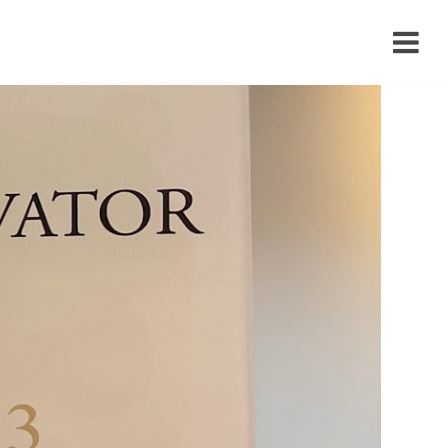
›
›
›
›