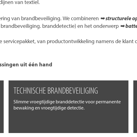
ijnen van textiel.
ering van brandbeveiliging. We combineren
➥ structurele o
en brandbeveiliging. branddetectie) en het onderwerp
➥ batte
servicepakket, van productontwikkeling namens de klant of 
ssingen uit één hand
TECHNISCHE BRANDBEVEILIGING
Slimme vroegtijdige branddetectie voor permanente
bewaking en vroegtijdige detectie.