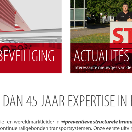
EVEILIGING
ACTUALITÉS
Interessante nieuwtjes van d
R DAN 45 JAAR EXPERTISE IN
ie- en wereldmarktleider in
➥preventieve structurele bran
continue railgebonden transportsystemen. Onze eerste uitvi