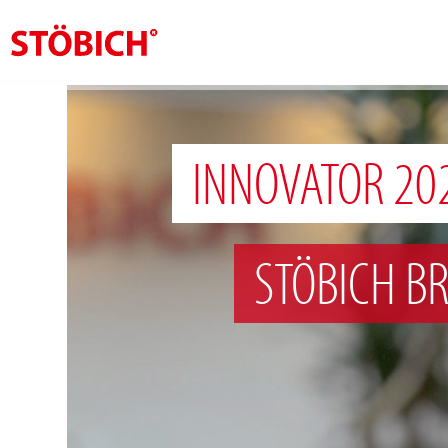
NL
Over ons
INNOVATOR 20
Oplossingen
Referenties
STÖBICH B
Over Stöbich
Actueel
Contact