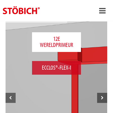
›
NL
›
Over ons
12E
WERELDPRIMEUR
›
Oplossingen
Referenties
›
Over Stöbich
ECCLOS®-FLEX-I
Actueel
Contact