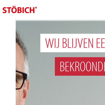
NL
Over ons
WIJ BLIJVEN 
Oplossingen
Referenties
BEKROOND
Over Stöbich
Actueel
Contact