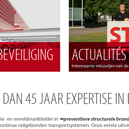
EVEILIGING
ACTUALITÉS
Interessante nieuwtjes van d
R DAN 45 JAAR EXPERTISE IN
ie- en wereldmarktleider in
➥preventieve structurele bran
continue railgebonden transportsystemen. Onze eerste uitvi