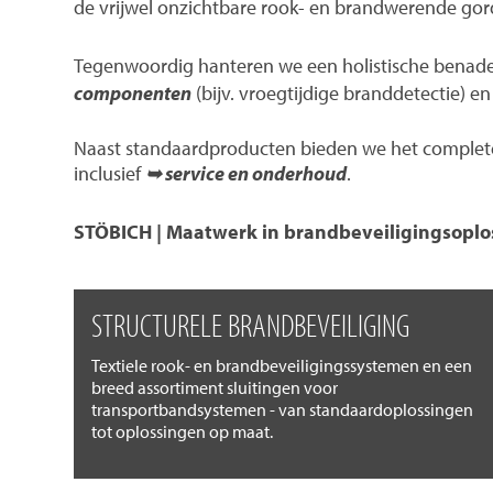
de vrijwel onzichtbare rook- en brandwerende gord
Tegenwoordig hanteren we een holistische benad
componenten
(bijv. vroegtijdige branddetectie) 
Naast standaardproducten bieden we het complete 
inclusief
➥ service en onderhoud
.
STÖBICH | Maatwerk in brandbeveiligingsoplo
STRUCTURELE BRANDBEVEILIGING
Textiele rook- en brandbeveiligingssystemen en een
breed assortiment sluitingen voor
transportbandsystemen - van standaardoplossingen
tot oplossingen op maat.