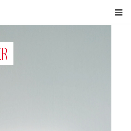
›
›
ER
›
›