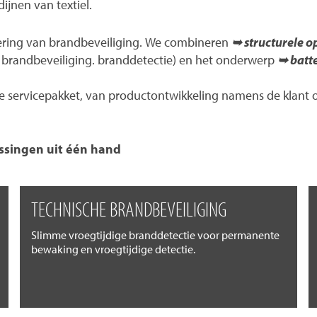
ijnen van textiel.
ering van brandbeveiliging. We combineren
➥ structurele o
en brandbeveiliging. branddetectie) en het onderwerp
➥ batte
servicepakket, van productontwikkeling namens de klant of 
ssingen uit één hand
TECHNISCHE BRANDBEVEILIGING
Slimme vroegtijdige branddetectie voor permanente
bewaking en vroegtijdige detectie.