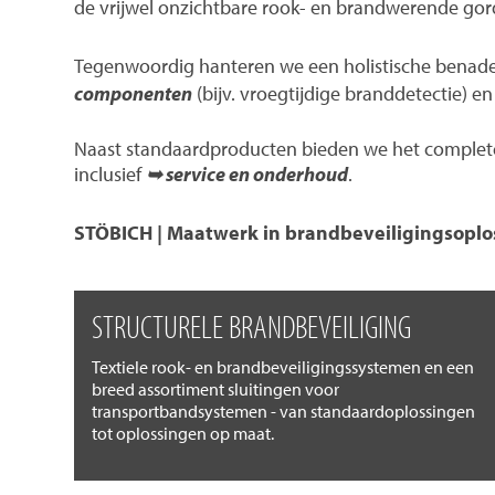
de vrijwel onzichtbare rook- en brandwerende gord
Tegenwoordig hanteren we een holistische benad
componenten
(bijv. vroegtijdige branddetectie) 
Naast standaardproducten bieden we het complete 
inclusief
➥ service en onderhoud
.
STÖBICH | Maatwerk in brandbeveiligingsoplo
STRUCTURELE BRANDBEVEILIGING
Textiele rook- en brandbeveiligingssystemen en een
breed assortiment sluitingen voor
transportbandsystemen - van standaardoplossingen
tot oplossingen op maat.