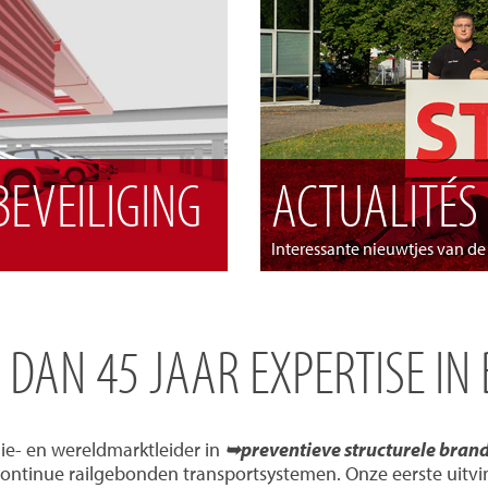
EVEILIGING
ACTUALITÉS
Interessante nieuwtjes van d
R DAN 45 JAAR EXPERTISE IN
ie- en wereldmarktleider in
➥preventieve structurele bran
continue railgebonden transportsystemen. Onze eerste uitvi