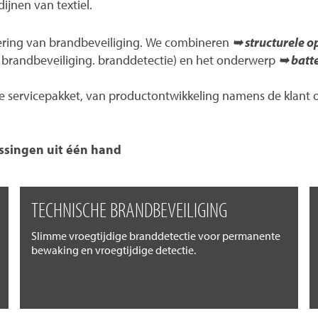
ijnen van textiel.
ering van brandbeveiliging. We combineren
➥ structurele o
en brandbeveiliging. branddetectie) en het onderwerp
➥ batte
servicepakket, van productontwikkeling namens de klant of 
ssingen uit één hand
TECHNISCHE BRANDBEVEILIGING
Slimme vroegtijdige branddetectie voor permanente
bewaking en vroegtijdige detectie.