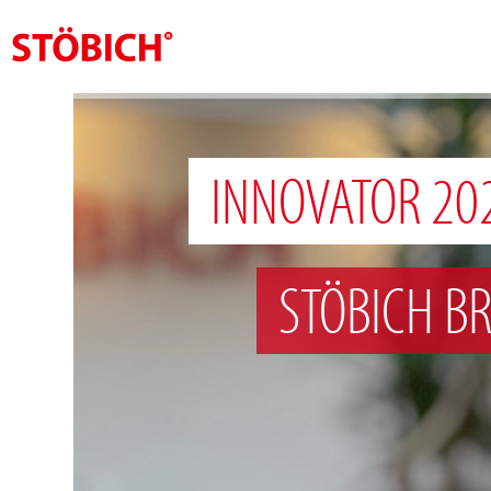
NL
Over ons
INNOVATOR 20
Oplossingen
Referenties
STÖBICH B
Over Stöbich
Actueel
Contact