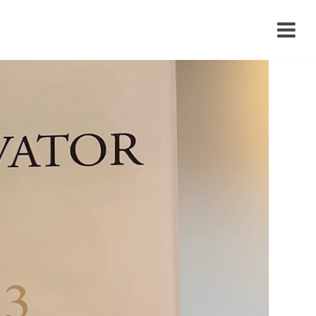
›
›
›
›