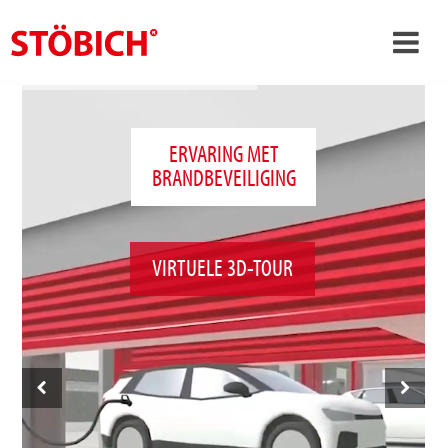
›
NL
›
Over ons
ERVARING MET
BRANDBEVEILIGING
›
Oplossingen
Referenties
›
Over Stöbich
VIRTUELE 3D-TOUR
Actueel
Contact