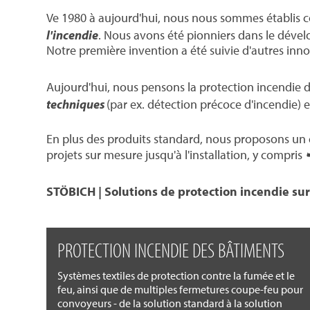
Ve 1980 à aujourd'hui, nous nous sommes établis
l'incendie
. Nous avons été pionniers dans le déve
Notre première invention a été suivie d'autres inn
Aujourd'hui, nous pensons la protection incendie d
techniques
(par ex. détection précoce d'incendie) 
En plus des produits standard, nous proposons un
projets sur mesure jusqu'à l'installation, y compris
STÖBICH | Solutions de protection incendie su
PROTECTION INCENDIE DES BÂTIMENTS
Systèmes textiles de protection contre la fumée et le
feu, ainsi que de multiples fermetures coupe-feu pour
convoyeurs - de la solution standard à la solution