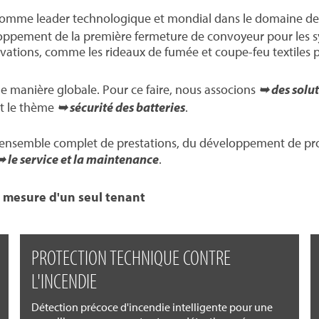
 comme leader technologique et mondial dans le domaine de
loppement de la première fermeture de convoyeur pour les sy
ovations, comme les rideaux de fumée et coupe-feu textiles p
e manière globale. Pour ce faire, nous associons
➥ des solut
et le thème
➥ sécurité des batteries
.
 ensemble complet de prestations, du développement de pro
➥ le service et la maintenance
.
r mesure d'un seul tenant
PROTECTION TECHNIQUE CONTRE
L'INCENDIE
Détection précoce d'incendie intelligente pour une