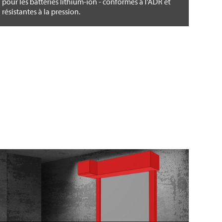
pour les batteries lithium-ion - conformes à l'ADR et
résistantes à la pression.