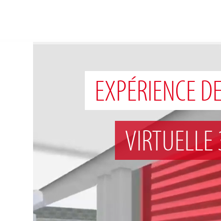
FR
À propos de nous
EXPÉRIENCE DE
Solutions
Références
VIRTUELLE
Mondes thématiques
Actualités
Contact