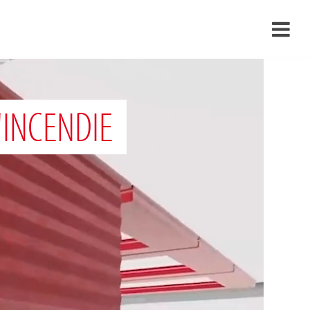
›
›
'INCENDIE
›
›