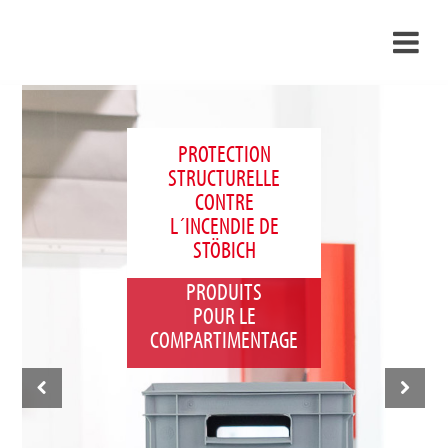
›
FR
›
À propos de nous
PROTECTION
STRUCTURELLE
›
Solutions
CONTRE
Références
L´INCENDIE DE
STÖBICH
›
Mondes thématiques
NOUS AVONS DES
PRODUITS
Actualités
POUR LE
COMPARTIMENTAGE
Contact