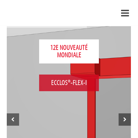
›
FR
›
À propos de nous
12E NOUVEAUTÉ
MONDIALE
›
Solutions
Références
›
Mondes thématiques
ECCLOS®-FLEX-I
Actualités
Contact