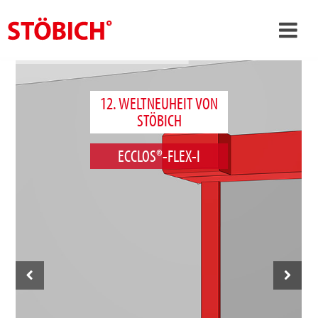
›
DE
›
Über uns
12. WELTNEUHEIT VON
STÖBICH
›
Lösungen
ECCLOS®-FLEX-I
Referenzen
›
Themenwelten
News
Jobs
Kontakt