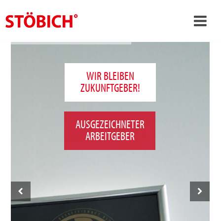
›
DE
›
Über uns
WIR BLEIBEN
ZUKUNFTGEBER!
›
Lösungen
Referenzen
AUSGEZEICHNETER
›
Themenwelten
ARBEITGEBER
News
Jobs
Kontakt