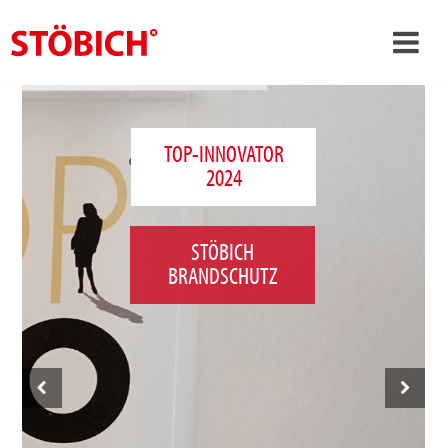
›
DE
›
Über uns
TOP-INNOVATOR
2024
›
Lösungen
Referenzen
STÖBICH
›
Themenwelten
BRANDSCHUTZ
News
Jobs
Kontakt