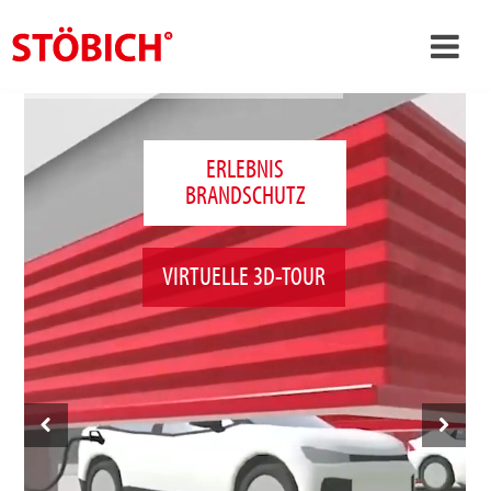
›
DE
›
Über uns
ERLEBNIS
BRANDSCHUTZ
›
Lösungen
Referenzen
VIRTUELLE 3D-TOUR
›
Themenwelten
News
Jobs
Kontakt