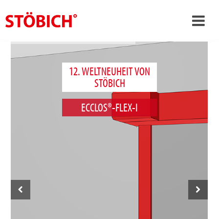
›
DE
›
Über uns
12. WELTNEUHEIT VON
STÖBICH
›
Lösungen
ECCLOS®-FLEX-I
Referenzen
›
Themenwelten
News
Jobs
Kontakt