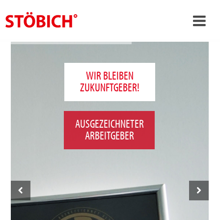
›
DE
›
Über uns
WIR BLEIBEN
ZUKUNFTGEBER!
›
Lösungen
Referenzen
AUSGEZEICHNETER
›
Themenwelten
ARBEITGEBER
News
Jobs
Kontakt