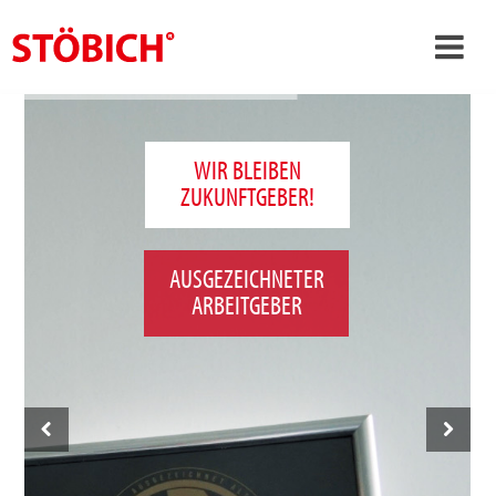
›
DE
›
Über uns
WIR BLEIBEN
ZUKUNFTGEBER!
›
Lösungen
Referenzen
AUSGEZEICHNETER
›
Themenwelten
ARBEITGEBER
News
Jobs
Kontakt