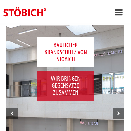
›
DE
›
Über uns
BAULICHER
BRANDSCHUTZ VON
›
Lösungen
STÖBICH
Referenzen
›
Themenwelten
WIR BRINGEN
GEGENSÄTZE
News
ZUSAMMEN
Jobs
Kontakt