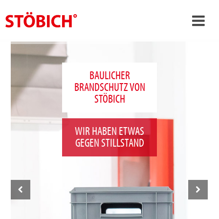
›
DE
›
Über uns
BAULICHER
BRANDSCHUTZ VON
›
Lösungen
STÖBICH
Referenzen
›
Themenwelten
WIR HABEN ETWAS
GEGEN STILLSTAND
News
Jobs
Kontakt