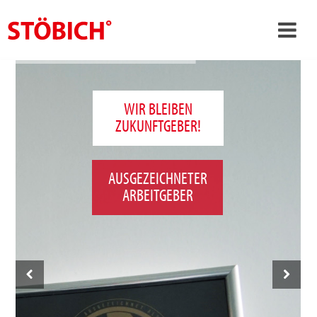
›
DE
›
Über uns
WIR BLEIBEN
ZUKUNFTGEBER!
›
Lösungen
Referenzen
AUSGEZEICHNETER
›
Themenwelten
ARBEITGEBER
News
Jobs
Kontakt