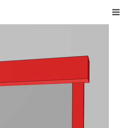
›
›
›
›