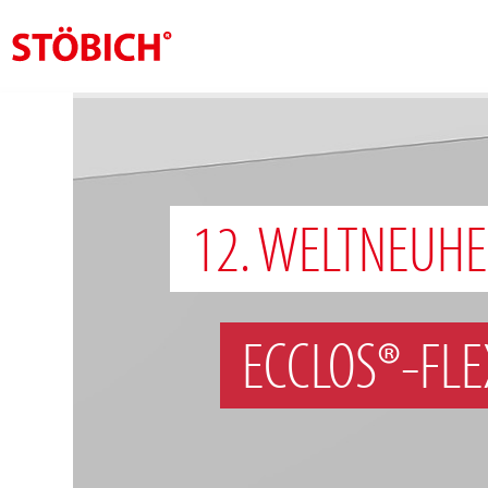
DE
Über uns
Lösungen
12. WELTNEUHE
Referenzen
Themenwelten
News
ECCLOS®-FLE
Jobs
Kontakt