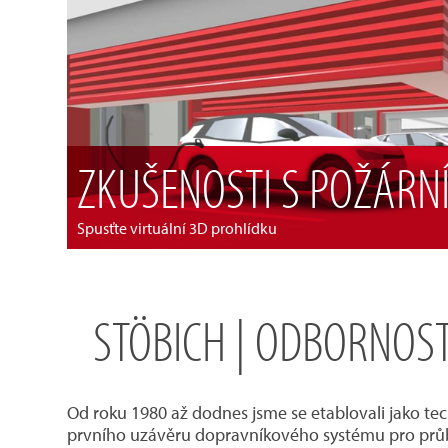
ZKUŠENOSTI S POŽÁR
Spusťte virtuální 3D prohlídku
STÖBICH | ODBORNOST
Od roku 1980 až dodnes jsme se etablovali jako tec
prvního uzávěru dopravníkového systému pro průběž