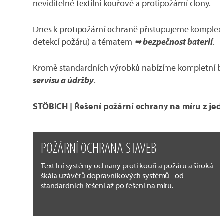
neviditelné textilní kouřové a protipožární clony.
Dnes k protipožární ochraně přistupujeme komp
detekcí požáru) a tématem
➥ bezpečnost baterií
.
Kromě standardních výrobků nabízíme kompletní bal
servisu a údržby
.
STÖBICH | Řešení požární ochrany na míru z je
POŽÁRNÍ OCHRANA STAVEB
Textilní systémy ochrany proti kouři a požáru a široká
škála uzávěrů dopravníkových systémů - od
standardních řešení až po řešení na míru.