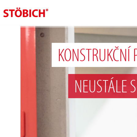
CS
O nás
KONSTRUKČNÍ 
Rešení
Pověření
NEUSTÁLE 
Tematické světy
Zprávy
Kontakt