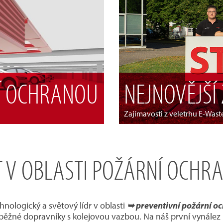
NÍ OCHRANOU
NEJNOVĚJŠÍ
Zajímavosti z veletrhu E-Was
 V OBLASTI POŽÁRNÍ OCHRANY
hnologický a světový lídr v oblasti
➥ preventivní požární o
né dopravníky s kolejovou vazbou. Na náš první vynález na