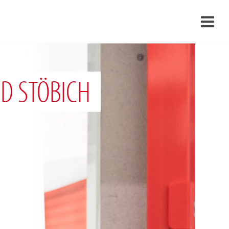
›
›
D STÖBICH
›
›