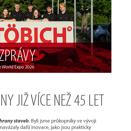
 ZPRÁVY
te World Expo 2026
 JIŽ VÍCE NEŽ 45 LET
chrany staveb
. Byli jsme průkopníky ve vývoji
vázaly další inovace, jako jsou prakticky