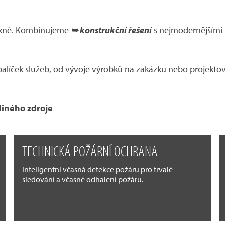
lexně. Kombinujeme
➥ konstrukční řešení
s nejmodernějšími
íček služeb, od vývoje výrobků na zakázku nebo projektový
diného zdroje
TECHNICKÁ POŽÁRNÍ OCHRANA
Inteligentní včasná detekce požáru pro trvalé
sledování a včasné odhalení požáru.