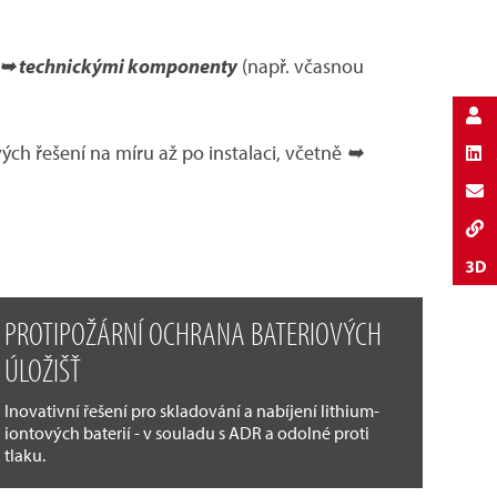
➥ technickými komponenty
(např. včasnou
ch řešení na míru až po instalaci, včetně
➥
PROTIPOŽÁRNÍ OCHRANA BATERIOVÝCH
ÚLOŽIŠŤ
Inovativní řešení pro skladování a nabíjení lithium-
iontových baterií - v souladu s ADR a odolné proti
tlaku.