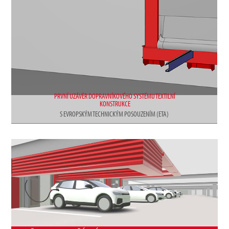
PRVNÍ UZÁVĚR DOPRAVNÍKOVÉHO SYSTÉMU TEXTILNÍ
KONSTRUKCE
S EVROPSKÝM TECHNICKÝM POSOUZENÍM (ETA)