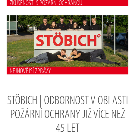
ZKUŠENOSTI S POŽÁRNÍ OCHRANOU
NEJNOVĚJŠÍ ZPRÁVY
STÖBICH | ODBORNOST V OBLASTI
POŽÁRNÍ OCHRANY JIŽ VÍCE NEŽ
45 LET