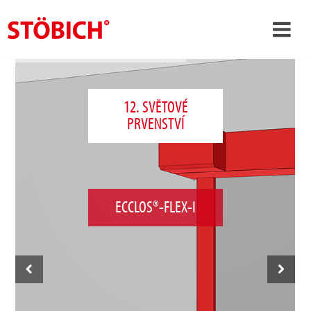
›
CS
›
O nás
12. SVĚTOVÉ
PRVENSTVÍ
›
Rešení
Pověření
›
Tematické světy
ECCLOS®-FLEX-I
Zprávy
Kontakt