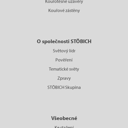
Kouřotěsné uzávěry
Kouřové zástěny
O společnosti STÖBICH
Světový lídr
Pověření
Tematické světy
Zpravy
STÖBICH Skupina
Všeobecné
Ke stažení