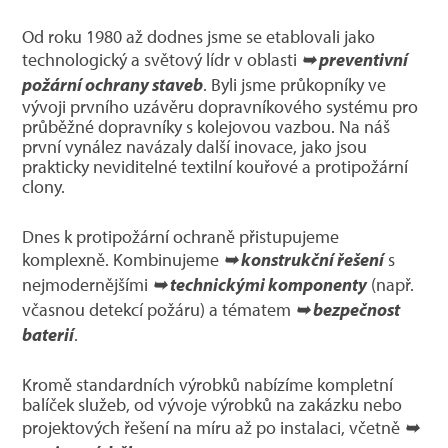
Od roku 1980 až dodnes jsme se etablovali jako
technologický a světový lídr v oblasti
➥ preventivní
požární ochrany staveb
. Byli jsme průkopníky ve
vývoji prvního uzávěru dopravníkového systému pro
průběžné dopravníky s kolejovou vazbou. Na náš
první vynález navázaly další inovace, jako jsou
prakticky neviditelné textilní kouřové a protipožární
clony.
Dnes k protipožární ochraně přistupujeme
komplexně. Kombinujeme
➥ konstrukční řešení
s
nejmodernějšími
➥ technickými komponenty
(např.
včasnou detekcí požáru) a tématem
➥ bezpečnost
baterií
.
Kromě standardních výrobků nabízíme kompletní
balíček služeb, od vývoje výrobků na zakázku nebo
projektových řešení na míru až po instalaci, včetně
➥