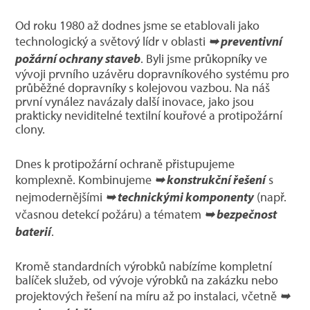
Od roku 1980 až dodnes jsme se etablovali jako
technologický a světový lídr v oblasti
➥ preventivní
požární ochrany staveb
. Byli jsme průkopníky ve
vývoji prvního uzávěru dopravníkového systému pro
průběžné dopravníky s kolejovou vazbou. Na náš
první vynález navázaly další inovace, jako jsou
prakticky neviditelné textilní kouřové a protipožární
clony.
Dnes k protipožární ochraně přistupujeme
komplexně. Kombinujeme
➥ konstrukční řešení
s
nejmodernějšími
➥ technickými komponenty
(např.
včasnou detekcí požáru) a tématem
➥ bezpečnost
baterií
.
Kromě standardních výrobků nabízíme kompletní
balíček služeb, od vývoje výrobků na zakázku nebo
projektových řešení na míru až po instalaci, včetně
➥