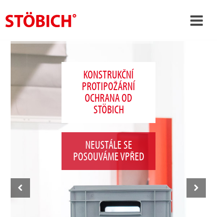
›
CS
›
O nás
KONSTRUKČNÍ
PROTIPOŽÁRNÍ
›
Rešení
OCHRANA OD
Pověření
STÖBICH
›
Tematické světy
NEUSTÁLE SE
Zprávy
POSOUVÁME VPŘED
Kontakt