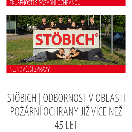
ZKUŠENOSTI S POŽÁRNÍ OCHRANOU
NEJNOVĚJŠÍ ZPRÁVY
STÖBICH | ODBORNOST V OBLASTI
POŽÁRNÍ OCHRANY JIŽ VÍCE NEŽ
45 LET