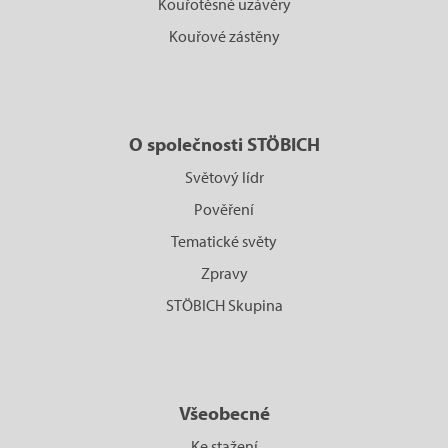
Kouřotěsné uzávěry
Kouřové zástěny
O společnosti STÖBICH
Světový lídr
Pověření
Tematické světy
Zpravy
STÖBICH Skupina
Všeobecné
Ke stažení