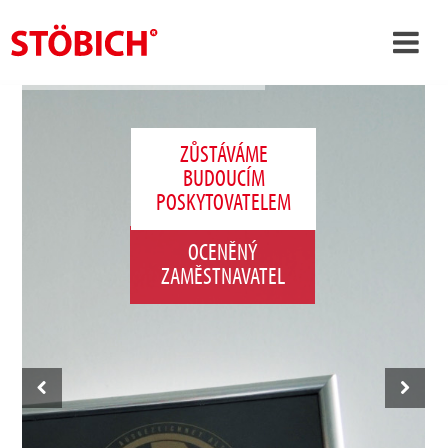
›
CS
›
O nás
ZŮSTÁVÁME
BUDOUCÍM
›
Rešení
POSKYTOVATELEM
Pověření
OCENĚNÝ
›
Tematické světy
ZAMĚSTNAVATEL
Zprávy
Kontakt