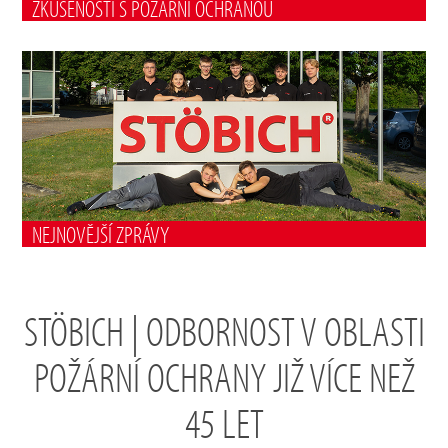
ZKUŠENOSTI S POŽÁRNÍ OCHRANOU
NEJNOVĚJŠÍ ZPRÁVY
STÖBICH | ODBORNOST V OBLASTI
POŽÁRNÍ OCHRANY JIŽ VÍCE NEŽ
45 LET