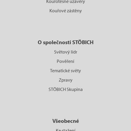
Kouřotěsné uzávěry
Kouřové zástěny
O společnosti STÖBICH
Světový lídr
Pověření
Tematické světy
Zpravy
STÖBICH Skupina
Všeobecné
Ke stažení