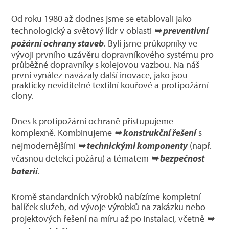
Od roku 1980 až dodnes jsme se etablovali jako
technologický a světový lídr v oblasti
➥ preventivní
požární ochrany staveb
. Byli jsme průkopníky ve
vývoji prvního uzávěru dopravníkového systému pro
průběžné dopravníky s kolejovou vazbou. Na náš
první vynález navázaly další inovace, jako jsou
prakticky neviditelné textilní kouřové a protipožární
clony.
Dnes k protipožární ochraně přistupujeme
komplexně. Kombinujeme
➥ konstrukční řešení
s
nejmodernějšími
➥ technickými komponenty
(např.
včasnou detekcí požáru) a tématem
➥ bezpečnost
baterií
.
Kromě standardních výrobků nabízíme kompletní
balíček služeb, od vývoje výrobků na zakázku nebo
projektových řešení na míru až po instalaci, včetně
➥